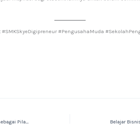
t #SMKSkyeDigipreneur #PengusahaMuda #SekolahPeng
Selamat Hari Pers Nasional 9 Februari: Pers sebagai Pilar Informasi dan Edukasi