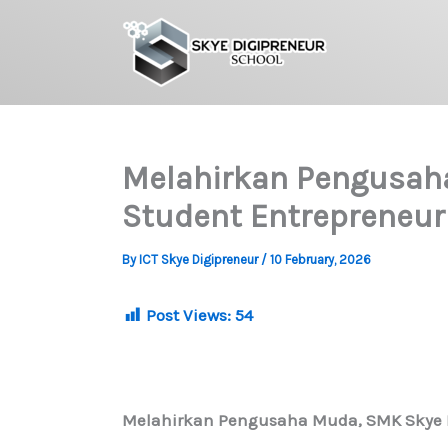
Skip
to
content
Melahirkan Pengusaha
Student Entrepreneur
By
ICT Skye Digipreneur
/
10 February, 2026
Post Views:
54
Melahirkan Pengusaha Muda, SMK Skye D