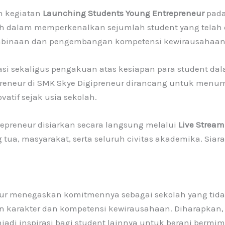
 kegiatan
Launching Students Young Entrepreneur
pad
h dalam memperkenalkan sejumlah student yang telah
pembinaan dan pengembangan kompetensi kewirausahaan
asi sekaligus pengakuan atas kesiapan para student da
eneur di SMK Skye Digipreneur dirancang untuk menum
vatif sejak usia sekolah.
epreneur disiarkan secara langsung melalui
Live Stream
g tua, masyarakat, serta seluruh civitas akademika. Siar
neur menegaskan komitmennya sebagai sekolah yang tid
 karakter dan kompetensi kewirausahaan. Diharapkan, 
di inspirasi bagi student lainnya untuk berani bermim