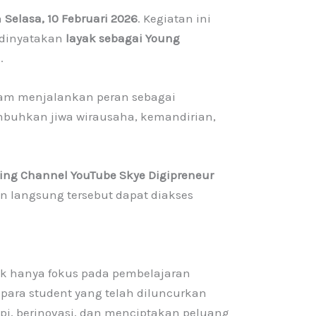
a
Selasa, 10 Februari 2026
. Kegiatan ini
 dinyatakan
layak sebagai Young
.
lam menjalankan peran sebagai
buhkan jiwa wirausaha, kemandirian,
ing Channel YouTube Skye Digipreneur
an langsung tersebut dapat diakses
ak hanya fokus pada pembelajaran
para student yang telah diluncurkan
pi, berinovasi, dan menciptakan peluang