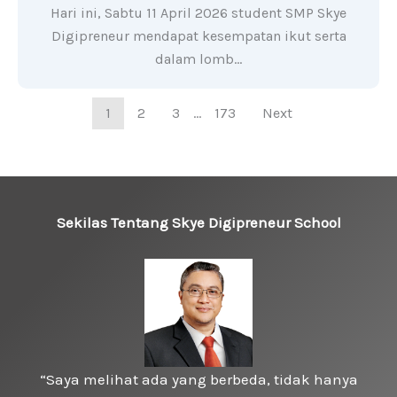
Hari ini, Sabtu 11 April 2026 student SMP Skye
Digipreneur mendapat kesempatan ikut serta
dalam lomb…
1
2
3
…
173
Next
Sekilas Tentang Skye Digipreneur School
“Saya melihat ada yang berbeda, tidak hanya