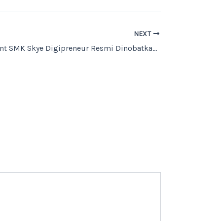
NEXT
Empat Student SMK Skye Digipreneur Resmi Dinobatkan sebagai Young Entrepreneur 2026