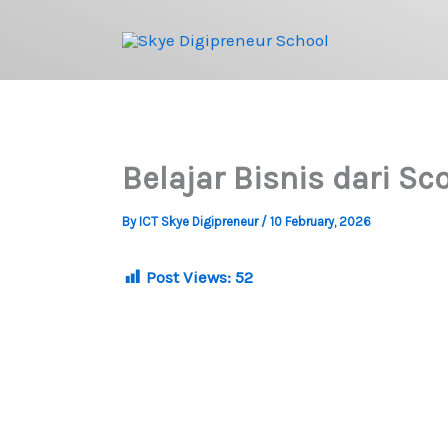
Skip
to
content
Belajar Bisnis dari S
By
ICT Skye Digipreneur
/
10 February, 2026
Post Views:
52