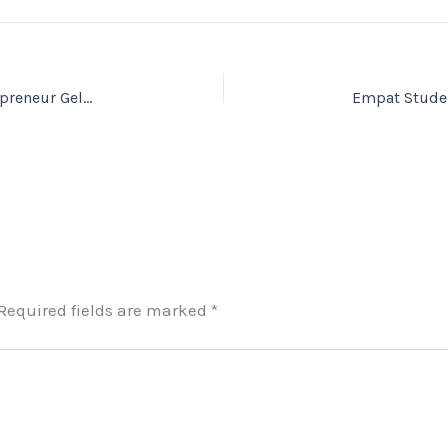
Melahirkan Pengusaha Muda, SMK Skye Digipreneur Gelar Launching Student Entrepreneur
Required fields are marked
*