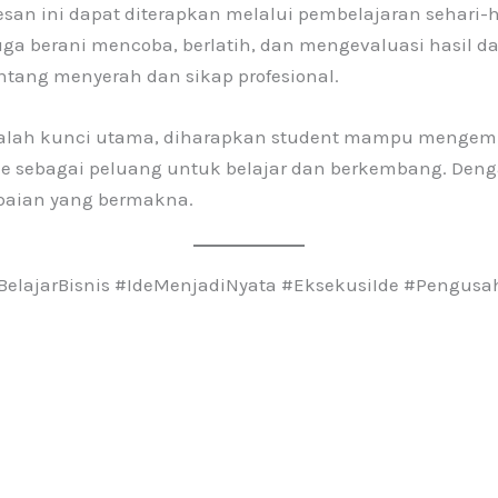
san ini dapat diterapkan melalui pembelajaran sehari-h
uga berani mencoba, berlatih, dan mengevaluasi hasil da
tang menyerah dan sikap profesional.
lah kunci utama, diharapkan student mampu mengemba
e sebagai peluang untuk belajar dan berkembang. Dengan 
paian yang bermakna.
#BelajarBisnis #IdeMenjadiNyata #EksekusiIde #Pengu