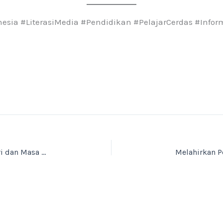
nesia #LiterasiMedia #Pendidikan #PelajarCerdas #Info
Ketertiban sebagai Kunci Mengendalikan Diri dan Masa Depan