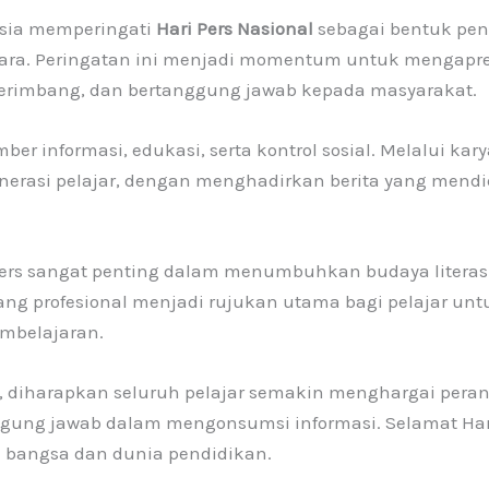
esia memperingati
Hari Pers Nasional
sebagai bentuk pen
ra. Peringatan ini menjadi momentum untuk mengapresi
erimbang, dan bertanggung jawab kepada masyarakat.
ber informasi, edukasi, serta kontrol sosial. Melalui kar
nerasi pelajar, dengan menghadirkan berita yang me
ers sangat penting dalam menumbuhkan budaya literasi,
s yang profesional menjadi rujukan utama bagi pelajar u
embelajaran.
ni, diharapkan seluruh pelajar semakin menghargai peran
ggung jawab dalam mengonsumsi informasi. Selamat Hari
an bangsa dan dunia pendidikan.