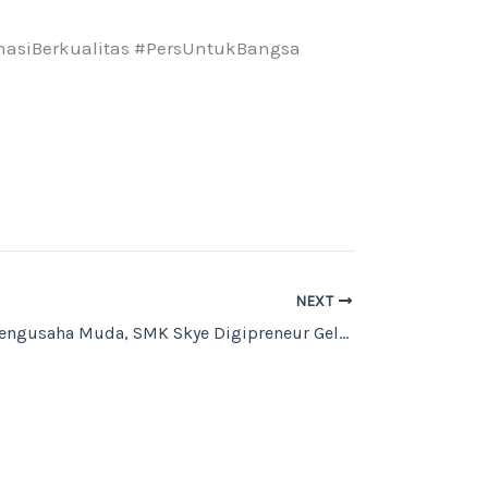
rmasiBerkualitas #PersUntukBangsa
NEXT
Melahirkan Pengusaha Muda, SMK Skye Digipreneur Gelar Launching Student Entrepreneur