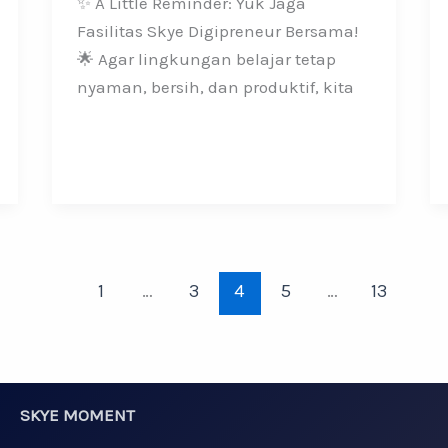
✨ A Little Reminder: Yuk Jaga
Fasilitas Skye Digipreneur Bersama!
🌟 Agar lingkungan belajar tetap
nyaman, bersih, dan produktif, kita
1
…
3
4
5
…
13
SKYE MOMENT