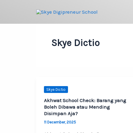
Skip
to
content
Skye Dictio
Skye Dictio
Akhwat School Check: Barang yang
Boleh Dibawa atau Mending
Disimpan Aja?
11 December, 2025