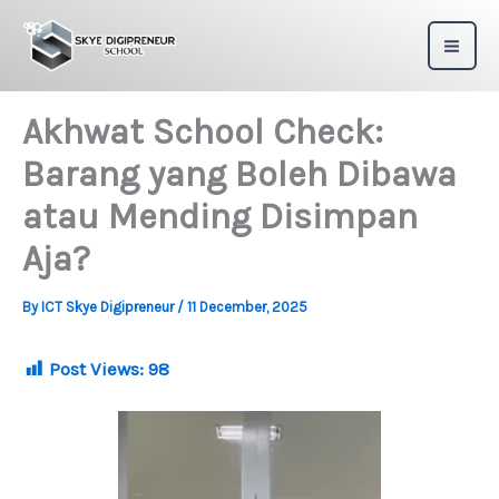
Skip
to
content
Akhwat School Check:
Barang yang Boleh Dibawa
atau Mending Disimpan
Aja?
By
ICT Skye Digipreneur
/
11 December, 2025
Post Views:
98