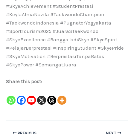
#SkyeAchievement #StudentPrestasi
#KeylaAlmaNazifa #TaekwondoChampion
#TaekwondoIndonesia #PugnatorYogyakarta
#SportTourism2025 #Juara3Taekwondo
#SkyeExcellence #BanggaJadiSkye #SkyeSpirit
#PelajarBerprestasi #InspiringStudent #SkyePride
#SkyeMotivation #BerprestasiTanpaBatas
#SkyePower #SemangatJuara
Share this post:
PREVIOUS
NEXT