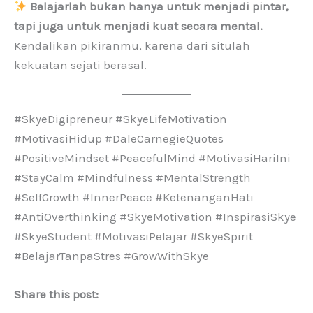
Belajarlah bukan hanya untuk menjadi pintar,
tapi juga untuk menjadi kuat secara mental.
Kendalikan pikiranmu, karena dari situlah
kekuatan sejati berasal.
#SkyeDigipreneur #SkyeLifeMotivation
#MotivasiHidup #DaleCarnegieQuotes
#PositiveMindset #PeacefulMind #MotivasiHariIni
#StayCalm #Mindfulness #MentalStrength
#SelfGrowth #InnerPeace #KetenanganHati
#AntiOverthinking #SkyeMotivation #InspirasiSkye
#SkyeStudent #MotivasiPelajar #SkyeSpirit
#BelajarTanpaStres #GrowWithSkye
Share this post: