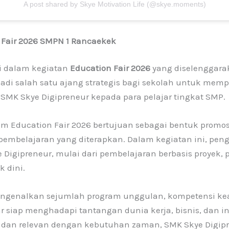
A post shared by Skye Motivation Life (@skye.moments)
n Fair 2026 SMPN 1 Rancaekek
si dalam kegiatan
Education Fair 2026
yang diselenggara
jadi salah satu ajang strategis bagi sekolah untuk memp
 SMK Skye Digipreneur kepada para pelajar tingkat SMP.
m Education Fair 2026 bertujuan sebagai bentuk promosi
pembelajaran yang diterapkan. Dalam kegiatan ini, pe
 Digipreneur, mulai dari pembelajaran berbasis proyek,
 dini.
mengenalkan sejumlah program unggulan, kompetensi kea
siap menghadapi tantangan dunia kerja, bisnis, dan in
f dan relevan dengan kebutuhan zaman, SMK Skye Digi