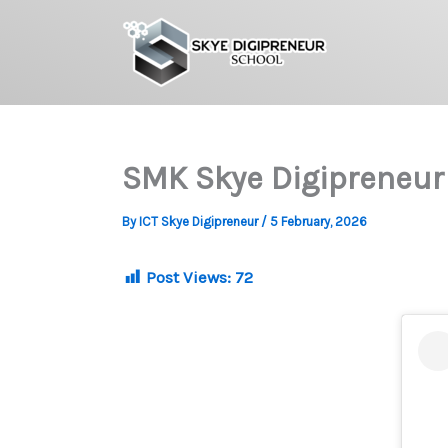
Skip
to
content
SMK Skye Digipreneur
By
ICT Skye Digipreneur
/
5 February, 2026
Post Views:
72