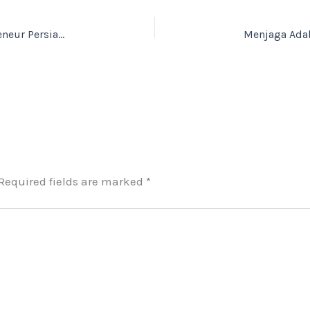
Get Ready! Student Kelas X SMK Skye Digipreneur Persiapkan Financial Management Project
Required fields are marked
*