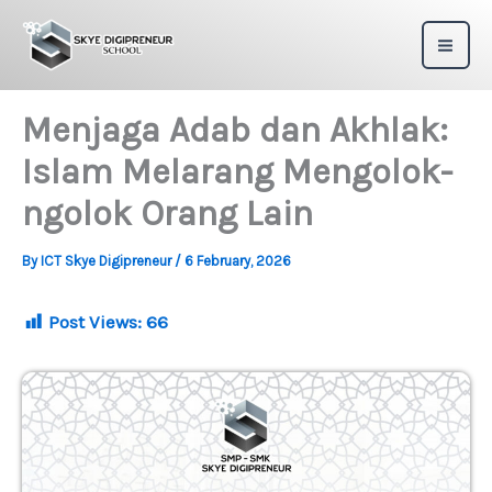
Skip
to
content
Menjaga Adab dan Akhlak:
Islam Melarang Mengolok-
ngolok Orang Lain
By
ICT Skye Digipreneur
/
6 February, 2026
Post Views:
66