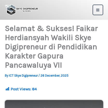
Skip
to
content
Selamat & Sukses! Faikar
Herdiansyah Wakili Skye
Digipreneur di Pendidikan
Karakter Gapura
Pancawaluya VII
By
ICT Skye Digipreneur
/
26 December, 2025
Post Views:
84