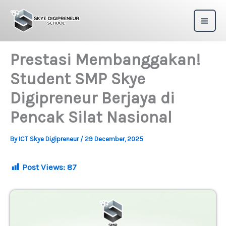
Skip
to
content
Prestasi Membanggakan!
Student SMP Skye
Digipreneur Berjaya di
Pencak Silat Nasional
By
ICT Skye Digipreneur
/
29 December, 2025
Post Views:
87