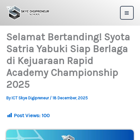
Skip
to
content
Selamat Bertanding! Syota
Satria Yabuki Siap Berlaga
di Kejuaraan Rapid
Academy Championship
2025
By
ICT Skye Digipreneur
/
18 December, 2025
Post Views:
100