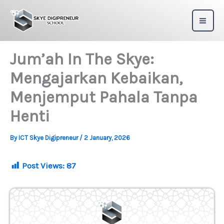
Skip
to
content
Jum’ah In The Skye:
Mengajarkan Kebaikan,
Menjemput Pahala Tanpa
Henti
By
ICT Skye Digipreneur
/
2 January, 2026
Post Views:
87