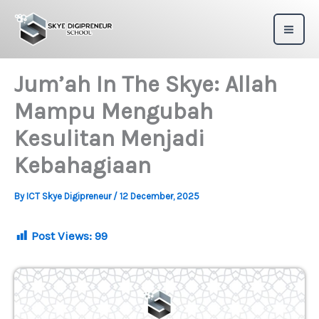
Skip
to
content
Jum’ah In The Skye: Allah
Mampu Mengubah
Kesulitan Menjadi
Kebahagiaan
By
ICT Skye Digipreneur
/
12 December, 2025
Post Views:
99