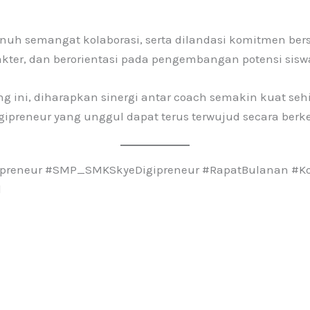
enuh semangat kolaborasi, serta dilandasi komitmen be
rakter, dan berorientasi pada pengembangan potensi sisw
g ini, diharapkan sinergi antar coach semakin kuat seh
ipreneur yang unggul dapat terus terwujud secara berk
ipreneur #SMP_SMKSkyeDigipreneur #RapatBulanan #K
l