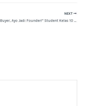
NEXT
“Jangan Jadi Buyer, Ayo Jadi Founder!” Student Kelas 10 SMK Skye Digipreneur Ikuti Sharing Session Young Founder Circle dan Awarding Program