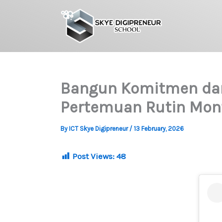
Skip
to
content
Bangun Komitmen dan 
Pertemuan Rutin Mont
By
ICT Skye Digipreneur
/
13 February, 2026
Post Views:
48