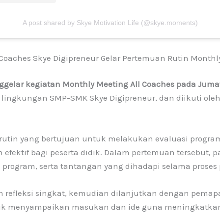
A post shared by Skye Motivation Life (@skye.moments)
Coaches Skye Digipreneur Gelar Pertemuan Rutin Monthl
elar kegiatan Monthly Meeting All Coaches pada Jumat,
 lingkungan SMP-SMK Skye Digipreneur, dan diikuti oleh
utin yang bertujuan untuk melakukan evaluasi program
efektif bagi peserta didik. Dalam pertemuan tersebut, p
program, serta tantangan yang dihadapi selama proses
 refleksi singkat, kemudian dilanjutkan dengan pemap
tuk menyampaikan masukan dan ide guna meningkatkan