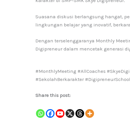
karakter di SMP-SMK Skye Digipreneur.
Suasana diskusi berlangsung hangat, p
lingkungan belajar yang inovatif, berka
Dengan terselenggaranya Monthly Meetin
Digipreneur dalam mencetak generasi dig
#MonthlyMeeting #AllCoaches #SkyeDig
#SekolahBerkarakter #DigipreneurSchoo
Share this post: