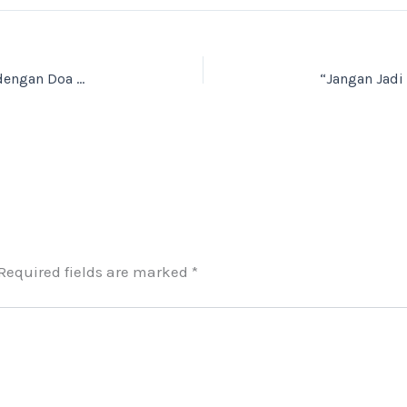
Menggapai Ridha Allah di Bulan Ramadhan dengan Doa dan Kesungguhan
Required fields are marked
*