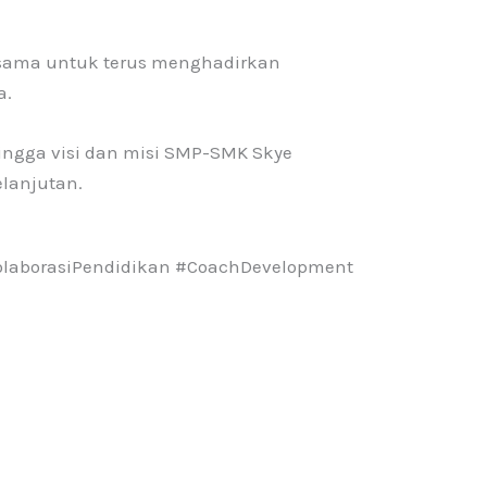
rsama untuk terus menghadirkan
a.
ingga visi dan misi SMP-SMK Skye
elanjutan.
olaborasiPendidikan #CoachDevelopment