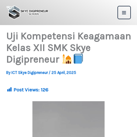
Skip
to
content
Uji Kompetensi Keagamaan
Kelas XII SMK Skye
Digipreneur
By
ICT Skye Digipreneur
/
25 April, 2025
Post Views:
126