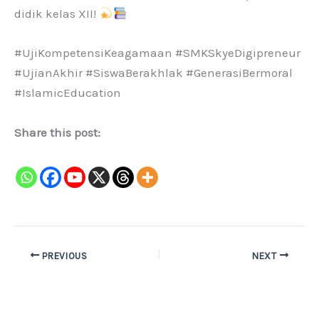
didik kelas XII!
#UjiKompetensiKeagamaan #SMKSkyeDigipreneur
#UjianAkhir #SiswaBerakhlak #GenerasiBermoral
#IslamicEducation
Share this post:
PREVIOUS
NEXT