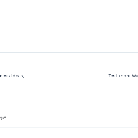
Skye Treasure Hunt Part 4: “A Journey of Business Ideas, Creativity and Vision” 🌟💼
✨”