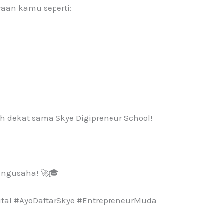
yaan kamu seperti:
h dekat sama Skye Digipreneur School!
pengusaha! 🚀🎓
tal #AyoDaftarSkye #EntrepreneurMuda