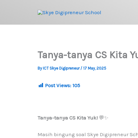
Skip
to
content
Tanya-tanya CS Kita Y
By
ICT Skye Digipreneur
/
17 May, 2025
Post Views:
105
Tanya-tanya CS Kita Yuk!
💬✨
Masih bingung soal Skye Digipreneur Sch