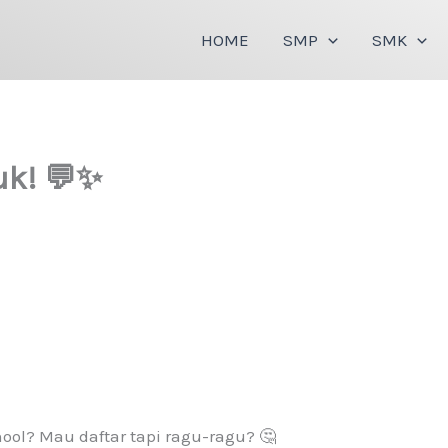
HOME
SMP
SMK
uk! 💬✨
ool? Mau daftar tapi ragu-ragu? 🤔