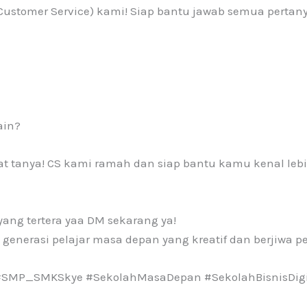
Customer Service) kami! Siap bantu jawab semua pertan
ain?
 tanya! CS kami ramah dan siap bantu kamu kenal lebi
ng tertera yaa DM sekarang ya!
i generasi pelajar masa depan yang kreatif dan berjiwa 
#SMP_SMKSkye #SekolahMasaDepan #SekolahBisnisDigi