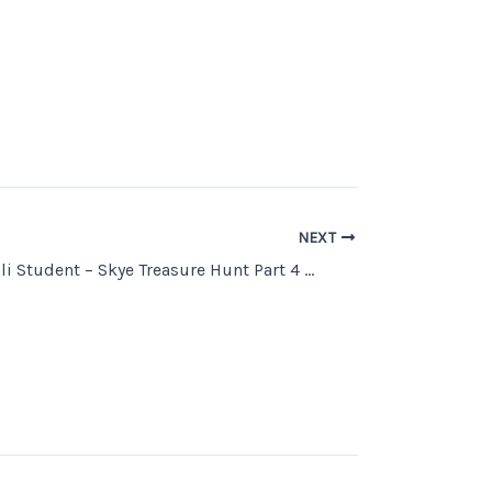
NEXT
Testimoni Wali Student – Skye Treasure Hunt Part 4 👨‍👩‍👧‍👦💬