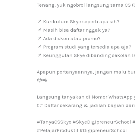
Tenang, yuk ngobrol langsung sama CS (
📌 Kurikulum Skye seperti apa sih?
📌 Masih bisa daftar nggak ya?
📌 Ada diskon atau promo?
📌 Program studi yang tersedia apa aja?
📌 Keunggulan Skye dibanding sekolah l
Apapun pertanyaannya, jangan malu buat
😊📲
Langsung tanyakan di Nomor WhatsApp ya
👉 Daftar sekarang & jadilah bagian dar
#TanyaCSSkye #SkyeDigipreneurSchool 
#PelajarProduktif #DigipreneurSchool