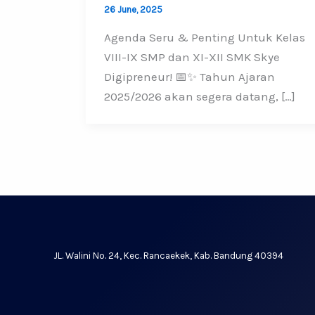
26 June, 2025
Agenda Seru & Penting Untuk Kelas
VIII-IX SMP dan XI-XII SMK Skye
Digipreneur! 📅✨ Tahun Ajaran
2025/2026 akan segera datang, […]
JL. Walini No. 24, Kec. Rancaekek, Kab. Bandung 40394