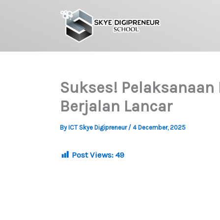
Skip
to
content
Sukses! Pelaksanaan 
Berjalan Lancar
By
ICT Skye Digipreneur
/
4 December, 2025
Post Views:
49