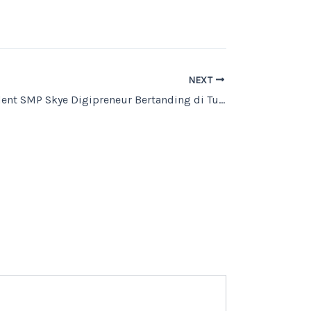
NEXT
Bangga! Student SMP Skye Digipreneur Bertanding di Turnamen Internasional Bangkok 2025