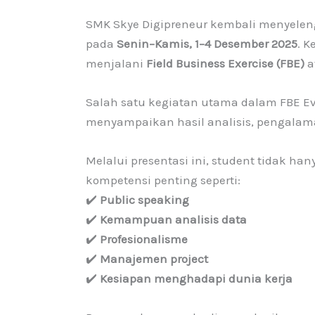
SMK Skye Digipreneur kembali menyele
pada
Senin–Kamis, 1–4 Desember 2025
. K
menjalani
Field Business Exercise (FBE)
a
Salah satu kegiatan utama dalam FBE Ev
menyampaikan hasil analisis, pengalama
Melalui presentasi ini, student tidak 
kompetensi penting seperti:
✔️
Public speaking
✔️
Kemampuan analisis data
✔️
Profesionalisme
✔️
Manajemen project
✔️
Kesiapan menghadapi dunia kerja