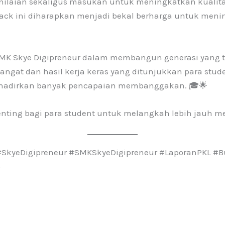
nilaian sekaligus masukan untuk meningkatkan kualitas
dback ini diharapkan menjadi bekal berharga untuk m
K Skye Digipreneur dalam membangun generasi yang tid
gat dan hasil kerja keras yang ditunjukkan para studen
ghadirkan banyak pencapaian membanggakan. 🎓🌟
nting bagi para student untuk melangkah lebih jauh me
 #SkyeDigipreneur #SMKSkyeDigipreneur #LaporanPKL #B
5