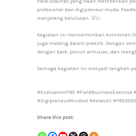
Para coaches yang hadir memberikan pe
profesional dan digipreneur muda. Fee
menjelang kelulusan. 💡📈
Kegiatan ini mencerminkan komitmen SM
juga matang dalam praktik. Dengan seman
dengan baik, penuh antusias, dan men
Semoga kegiatan ini menjadi langkah pe
#EvaluationFBE #FieldBusinessExercise
#DigipreneurMindset #KelasXII #FBE202
Share this post: