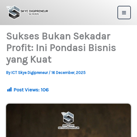
Skip
to
content
Sukses Bukan Sekadar
Profit: Ini Pondasi Bisnis
yang Kuat
By
ICT Skye Digipreneur
/
16 December, 2025
Post Views:
106