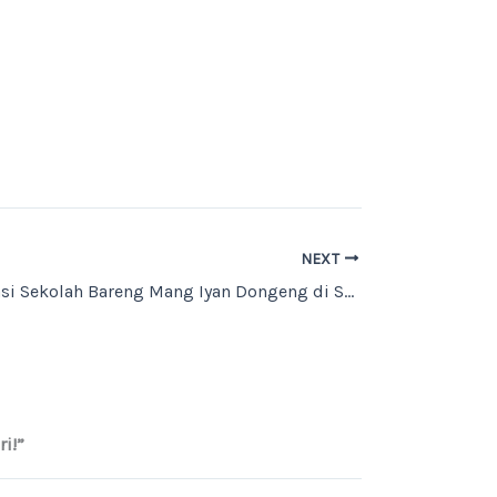
NEXT
Live Eksplorasi Sekolah Bareng Mang Iyan Dongeng di SMP-SMK Skye Digipreneur, Senin 21 Juli 2025!
i!”