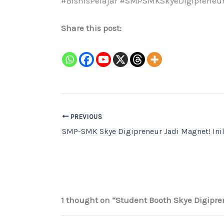
#BisnisPelajar #SMPSMKSkyeDigiprene
Share this post:
PREVIOUS
1 thought on “Student Booth Skye Digipre