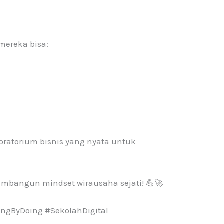
mereka bisa:
oratorium bisnis yang nyata untuk
embangun mindset wirausaha sejati! 💪🚀
ngByDoing #SekolahDigital