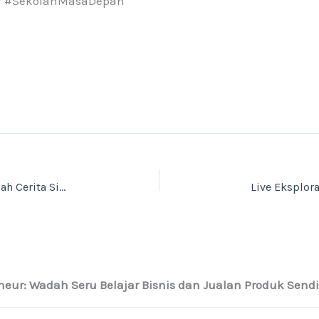
ur #SekolahMasaDepan
SMP-SMK Skye Digipreneur Jadi Magnet! Inilah Cerita Siswa Baru dari Luar Bandung
neur: Wadah Seru Belajar Bisnis dan Jualan Produk Sendir