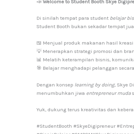
📣
Welcome to Student Booth Skye Digipr
Di sinilah tempat para student
belajar bi
Student Booth bukan sekadar tempat jua
🍱 Menjual produk makanan hasil kreasi 
💡 Menerapkan strategi promosi dan bra
📊 Melatih keterampilan bisnis, komun
🎯 Belajar menghadapi pelanggan secara
Dengan konsep
learning by doing
, Skye 
menumbuhkan jiwa
entrepreneur muda
s
Yuk, dukung terus kreativitas dan kebe
#StudentBooth #SkyeDigipreneur #Entre