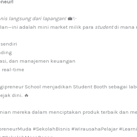
eneur!
snis langsung dari lapangan!
💼✨
lan—ini adalah mini market milik para
student
di mana 
sendiri
nding
ikasi, dan manajemen keuangan
 real-time
Digipreneur School menjadikan Student Booth sebagai lab
ejak dini. 🔥
ranian mereka dalam menciptakan produk terbaik dan m
preneurMuda #SekolahBisnis #WirausahaPelajar #Learni