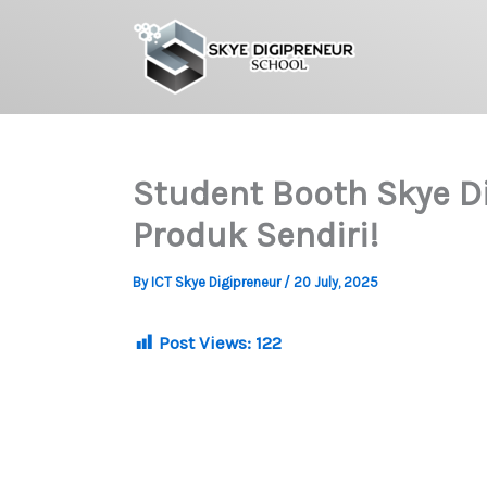
Skip
to
content
Student Booth Skye Di
Produk Sendiri!
By
ICT Skye Digipreneur
/
20 July, 2025
Post Views:
122