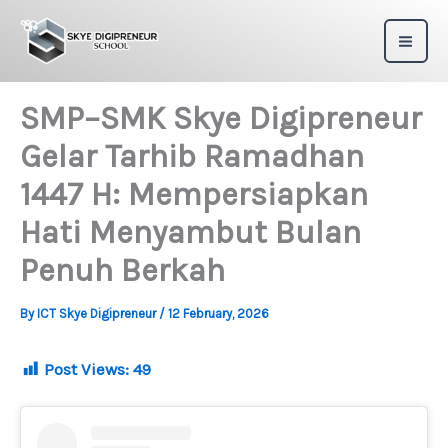
Skip
to
content
SMP–SMK Skye Digipreneur
Gelar Tarhib Ramadhan
1447 H: Mempersiapkan
Hati Menyambut Bulan
Penuh Berkah
By
ICT Skye Digipreneur
/
12 February, 2026
Post Views:
49