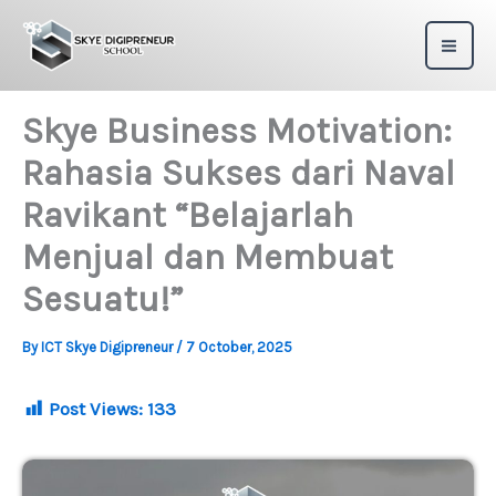
Skip
to
content
Skye Business Motivation:
Rahasia Sukses dari Naval
Ravikant “Belajarlah
Menjual dan Membuat
Sesuatu!”
By
ICT Skye Digipreneur
/
7 October, 2025
Post Views:
133