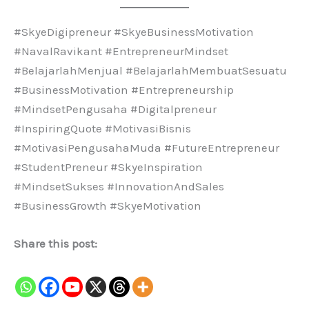
#SkyeDigipreneur #SkyeBusinessMotivation
#NavalRavikant #EntrepreneurMindset
#BelajarlahMenjual #BelajarlahMembuatSesuatu
#BusinessMotivation #Entrepreneurship
#MindsetPengusaha #Digitalpreneur
#InspiringQuote #MotivasiBisnis
#MotivasiPengusahaMuda #FutureEntrepreneur
#StudentPreneur #SkyeInspiration
#MindsetSukses #InnovationAndSales
#BusinessGrowth #SkyeMotivation
Share this post: