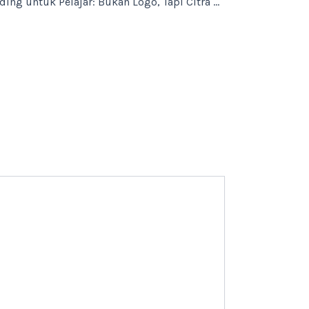
Strategi Branding untuk Pelajar: Bukan Logo, Tapi Citra di Benak Konsumen