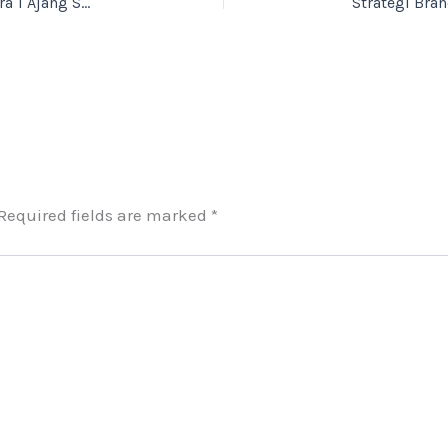
Bangga! Student Kelas XI-B Bisnis Retail Juara 1 Ajang Super Challenge Fighter Reborn 2026
Required fields are marked
*