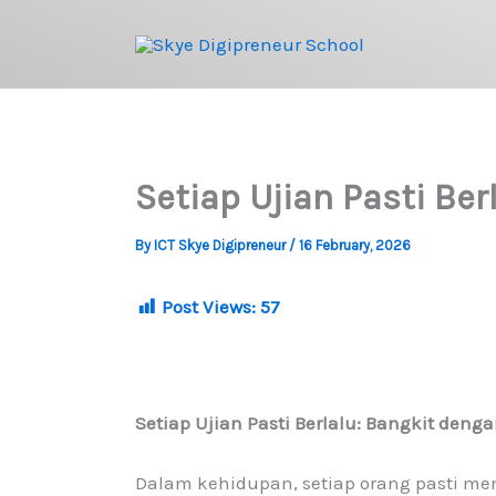
Skip
to
content
Setiap Ujian Pasti Be
By
ICT Skye Digipreneur
/
16 February, 2026
Post Views:
57
Setiap Ujian Pasti Berlalu: Bangkit deng
Dalam kehidupan, setiap orang pasti m