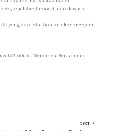
ati lapang. Ketika dua hal ini
badi yang lebih tangguh dan dewasa.
it yang kita lalui hari ini akan menjadi
#GrowthMindset #SemangatBertumbuh
NEXT