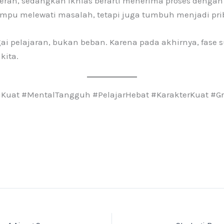
erah, sedangkan ikhlas berarti menerima proses dengan h
mpu melewati masalah, tetapi juga tumbuh menjadi pri
ai pelajaran, bukan beban. Karena pada akhirnya, fase sul
kita.
ItuKuat #MentalTangguh #PelajarHebat #KarakterKuat 