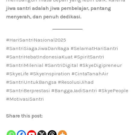
jiwa santri adalah jiwa pembelajar, pantang
menyerah, dan penuh dedikasi.
#HariSantriNasional2025
#SantriSiagaJiwaDanRaga #SelamatHariSantri
#SantriHebatIndonesiaKuat #SpiritSantri
#SantriMilenial #SantriDigital #SkyeDigipreneur
#SkyeLife #SkyeInspiration #CintaTanahAir
#SantriUntukBangsa #ResolusiJihad
#SantriBerprestasi #BanggaJadiSantri #SkyePeople
#MotivasiSantri
Share this post: