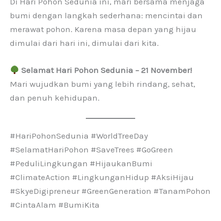
Di Hari Pohon Sedunia ini, mari bersama menjaga
bumi dengan langkah sederhana: mencintai dan
merawat pohon. Karena masa depan yang hijau
dimulai dari hari ini, dimulai dari kita.
Selamat Hari Pohon Sedunia – 21 November!
Mari wujudkan bumi yang lebih rindang, sehat,
dan penuh kehidupan.
#HariPohonSedunia #WorldTreeDay
#SelamatHariPohon #SaveTrees #GoGreen
#PeduliLingkungan #HijaukanBumi
#ClimateAction #LingkunganHidup #AksiHijau
#SkyeDigipreneur #GreenGeneration #TanamPohon
#CintaAlam #BumiKita