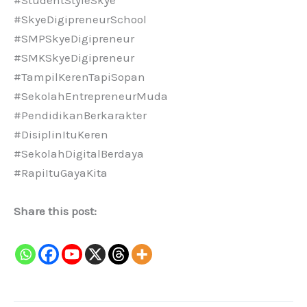
#StudentStyleSkye
#SkyeDigipreneurSchool
#SMPSkyeDigipreneur
#SMKSkyeDigipreneur
#TampilKerenTapiSopan
#SekolahEntrepreneurMuda
#PendidikanBerkarakter
#DisiplinItuKeren
#SekolahDigitalBerdaya
#RapiItuGayaKita
Share this post: