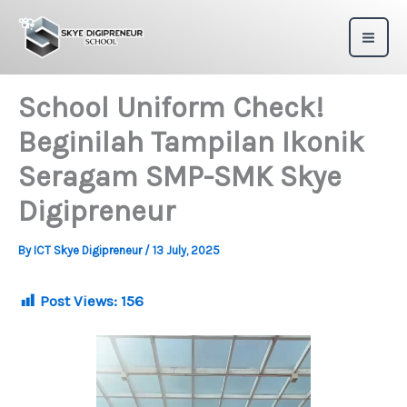
Skip
to
content
School Uniform Check!
Beginilah Tampilan Ikonik
Seragam SMP-SMK Skye
Digipreneur
By
ICT Skye Digipreneur
/
13 July, 2025
Post Views:
156