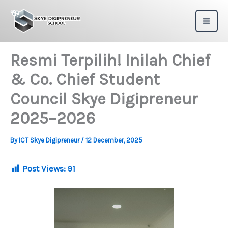
Skip
to
content
Resmi Terpilih! Inilah Chief
& Co. Chief Student
Council Skye Digipreneur
2025–2026
By
ICT Skye Digipreneur
/
12 December, 2025
Post Views:
91