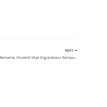
NEXT
Kebanggaan Bersama, Student Skye Digipreneur Rampungkan Khatam Al-Qur’an 30 Juz