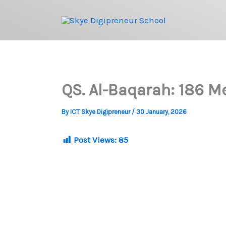
Skip
to
content
QS. Al-Baqarah: 186 
By
ICT Skye Digipreneur
/
30 January, 2026
Post Views:
85