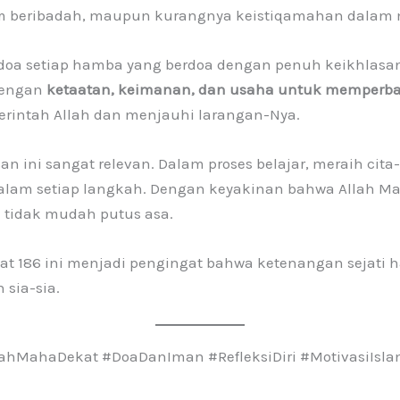
am beribadah, maupun kurangnya keistiqamahan dalam 
oa setiap hamba yang berdoa dengan penuh keikhlasan 
dengan
ketaatan, keimanan, dan usaha untuk memperbai
erintah Allah dan menjauhi larangan-Nya.
san ini sangat relevan. Dalam proses belajar, meraih c
 dalam setiap langkah. Dengan keyakinan bahwa Allah 
 tidak mudah putus asa.
t 186 ini menjadi pengingat bahwa ketenangan sejati ha
 sia-sia.
hMahaDekat #DoaDanIman #RefleksiDiri #MotivasiIslam