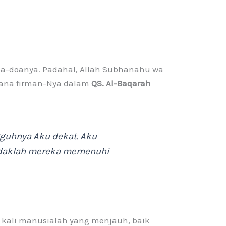
oa-doanya. Padahal, Allah Subhanahu wa
mana firman-Nya dalam
QS. Al-Baqarah
uhnya Aku dekat. Aku
ndaklah mereka memenuhi
ng kali manusialah yang menjauh, baik