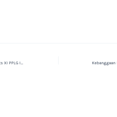
Membuka Wawasan AI dalam Bisnis, Students XI PPLG Ikuti Kegiatan Smartpreneur Benchmarking