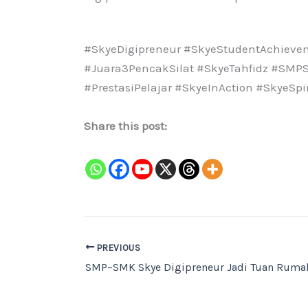
#SkyeDigipreneur #SkyeStudentAchieve
#Juara3PencakSilat #SkyeTahfidz #SMPS
#PrestasiPelajar #SkyeInAction #SkyeSp
Share this post:
PREVIOUS