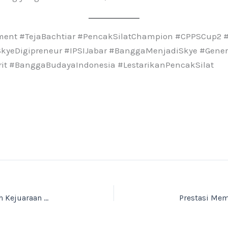
ment #TejaBachtiar #PencakSilatChampion #CPPSCup2 #
kyeDigipreneur #IPSIJabar #BanggaMenjadiSkye #Genera
irit #BanggaBudayaIndonesia #LestarikanPencakSilat
SMP–SMK Skye Digipreneur Jadi Tuan Rumah Kejuaraan Bergengsi Pencak Silat Se-Jawa Barat 2025!