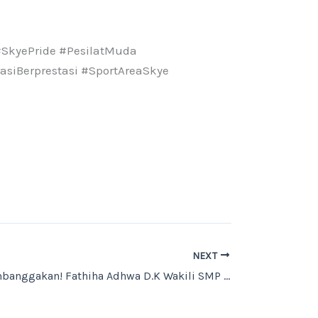
SkyePride #PesilatMuda
siBerprestasi #SportAreaSkye
NEXT
Prestasi Membanggakan! Fathiha Adhwa D.K Wakili SMP Skye Digipreneur dan Raih Juara 3 OMNI Sains Indonesia 2 dan Lolos ke Tingkat Provinsi Jawa Barat!