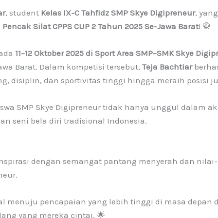
ar
, student
Kelas IX-C Tahfidz SMP Skye Digipreneur
, yan
 Pencak Silat CPPS CUP 2 Tahun 2025 Se-Jawa Barat
! 🥋
pada
11–12 Oktober 2025 di Sport Area SMP–SMK Skye Digip
awa Barat. Dalam kompetisi tersebut,
Teja Bachtiar
berha
disiplin, dan sportivitas tinggi hingga meraih posisi ju
siswa SMP Skye Digipreneur tidak hanya unggul dalam aka
 seni bela diri tradisional Indonesia.
ginspirasi dengan semangat pantang menyerah dan nilai-n
neur.
al menuju pencapaian yang lebih tinggi di masa depan d
idang yang mereka cintai. 🌟