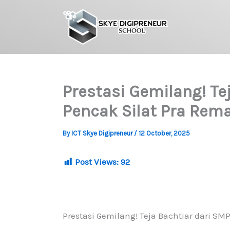
Skip
to
content
Prestasi Gemilang! Te
Pencak Silat Pra Rema
By
ICT Skye Digipreneur
/
12 October, 2025
Post Views:
92
Prestasi Gemilang! Teja Bachtiar dari SM