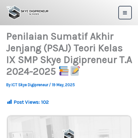
Skip
to
content
Penilaian Sumatif Akhir
Jenjang (PSAJ) Teori Kelas
IX SMP Skye Digipreneur T.A
2024-2025
By
ICT Skye Digipreneur
/
19 May, 2025
Post Views:
102