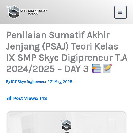
Skip
to
content
Penilaian Sumatif Akhir
Jenjang (PSAJ) Teori Kelas
IX SMP Skye Digipreneur T.A
2024/2025 – DAY 3
By
ICT Skye Digipreneur
/
21 May, 2025
Post Views:
143