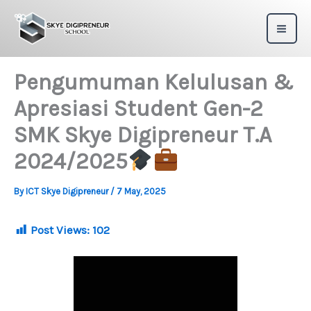
Skip
to
content
Pengumuman Kelulusan &
Apresiasi Student Gen-2
SMK Skye Digipreneur T.A
2024/2025
By
ICT Skye Digipreneur
/
7 May, 2025
Post Views:
102