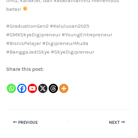
ilmu, karakter, dan keberanianmu menembus
batas!
#GraduationGen2 #Kelulusan2025
#SMKSkyeDigipreneur #YoungEntrepreneur
#BisnisPelajar #DigipreneurMuda
#BanggaJadiSkye #SkyeDigipreneur
Share this post:
PREVIOUS
NEXT