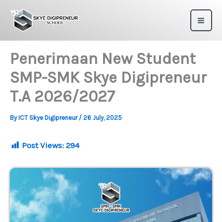
Skip
to
content
Penerimaan New Student
SMP-SMK Skye Digipreneur
T.A 2026/2027
By
ICT Skye Digipreneur
/
26 July, 2025
Post Views:
294