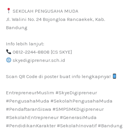
SEKOLAH PENGUSAHA MUDA
Jl. Walini No. 24 Bojongloa Rancaekek, Kab.
Bandung
Info lebih lanjut:
0812-2244-8808 [CS SKYE]
skyedigipreneur.sch.id
Scan QR Code di poster buat info lengkapnya!
EntrepreneurMuslim #SkyeDigipreneur
#PengusahaMuda #SekolahPengusahaMuda
#PendaftaranSiswa #SMPSMKDigipreneur
#SekolahEntrepreneur #GenerasiMuda
#PendidikanKarakter #SekolahInovatif #Bandung