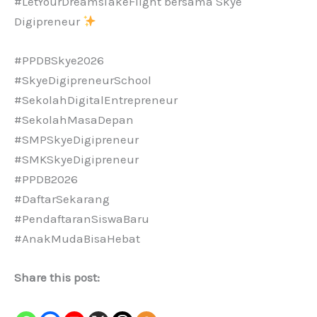
#LetYourDreamsTakeFlight bersama Skye
Digipreneur
#PPDBSkye2026
#SkyeDigipreneurSchool
#SekolahDigitalEntrepreneur
#SekolahMasaDepan
#SMPSkyeDigipreneur
#SMKSkyeDigipreneur
#PPDB2026
#DaftarSekarang
#PendaftaranSiswaBaru
#AnakMudaBisaHebat
Share this post: