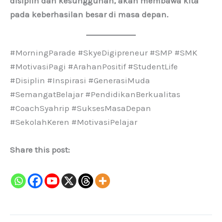
disiplin dan kesungguhan, akan membawa kita
pada keberhasilan besar di masa depan.
#MorningParade #SkyeDigipreneur #SMP #SMK
#MotivasiPagi #ArahanPositif #StudentLife
#Disiplin #Inspirasi #GenerasiMuda
#SemangatBelajar #PendidikanBerkualitas
#CoachSyahrip #SuksesMasaDepan
#SekolahKeren #MotivasiPelajar
Share this post: