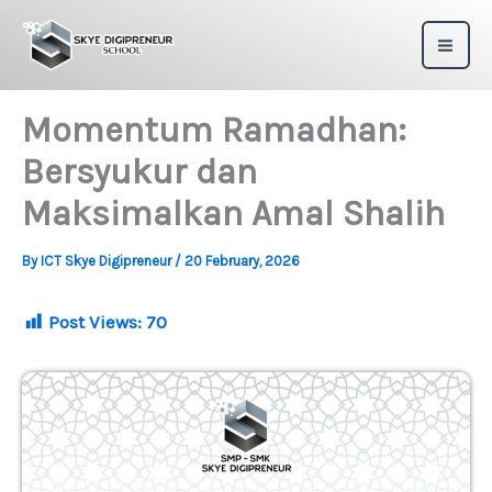
Skip
to
content
Momentum Ramadhan:
Bersyukur dan
Maksimalkan Amal Shalih
By
ICT Skye Digipreneur
/
20 February, 2026
Post Views:
70