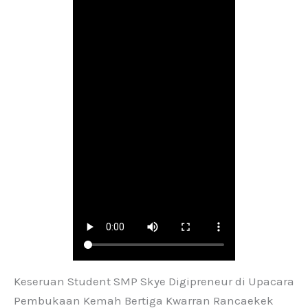
Keseruan Student SMP Skye Digipreneur di Upacara
Pembukaan Kemah Bertiga Kwarran Rancaekek