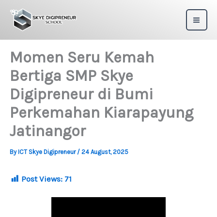
Skip
to
content
Momen Seru Kemah
Bertiga SMP Skye
Digipreneur di Bumi
Perkemahan Kiarapayung
Jatinangor
By
ICT Skye Digipreneur
/
24 August, 2025
Post Views:
71