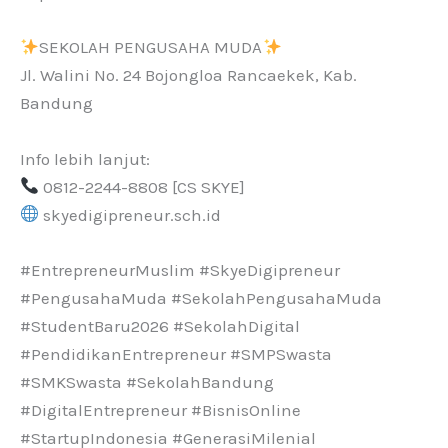
SEKOLAH PENGUSAHA MUDA
Jl. Walini No. 24 Bojongloa Rancaekek, Kab.
Bandung
Info lebih lanjut:
0812-2244-8808 [CS SKYE]
skyedigipreneur.sch.id
#EntrepreneurMuslim #SkyeDigipreneur
#PengusahaMuda #SekolahPengusahaMuda
#StudentBaru2026 #SekolahDigital
#PendidikanEntrepreneur #SMPSwasta
#SMKSwasta #SekolahBandung
#DigitalEntrepreneur #BisnisOnline
#StartupIndonesia #GenerasiMilenial