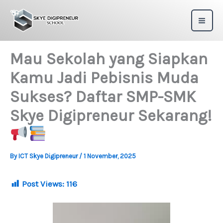
Skip
to
content
Mau Sekolah yang Siapkan
Kamu Jadi Pebisnis Muda
Sukses? Daftar SMP-SMK
Skye Digipreneur Sekarang!
By
ICT Skye Digipreneur
/
1 November, 2025
Post Views:
116