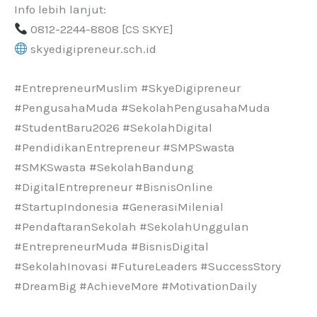
Info lebih lanjut:
0812-2244-8808 [CS SKYE]
skyedigipreneur.sch.id
#EntrepreneurMuslim #SkyeDigipreneur
#PengusahaMuda #SekolahPengusahaMuda
#StudentBaru2026 #SekolahDigital
#PendidikanEntrepreneur #SMPSwasta
#SMKSwasta #SekolahBandung
#DigitalEntrepreneur #BisnisOnline
#StartupIndonesia #GenerasiMilenial
#PendaftaranSekolah #SekolahUnggulan
#EntrepreneurMuda #BisnisDigital
#SekolahInovasi #FutureLeaders #SuccessStory
#DreamBig #AchieveMore #MotivationDaily