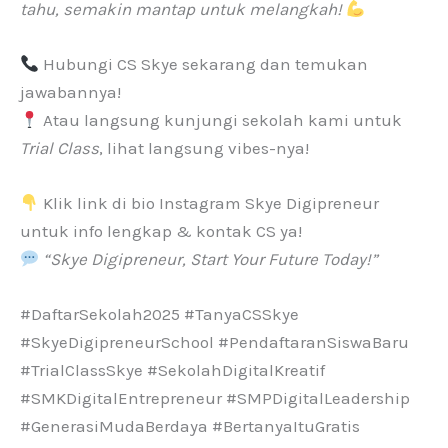
tahu, semakin mantap untuk melangkah!
Hubungi CS Skye sekarang dan temukan
jawabannya!
Atau langsung kunjungi sekolah kami untuk
Trial Class
, lihat langsung vibes-nya!
Klik link di bio Instagram Skye Digipreneur
untuk info lengkap & kontak CS ya!
“Skye Digipreneur, Start Your Future Today!”
#DaftarSekolah2025 #TanyaCSSkye
#SkyeDigipreneurSchool #PendaftaranSiswaBaru
#TrialClassSkye #SekolahDigitalKreatif
#SMKDigitalEntrepreneur #SMPDigitalLeadership
#GenerasiMudaBerdaya #BertanyaItuGratis