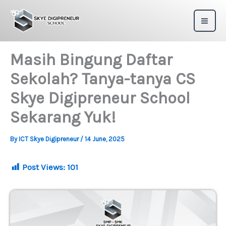
Skip
to
content
Masih Bingung Daftar
Sekolah? Tanya-tanya CS
Skye Digipreneur School
Sekarang Yuk!
By
ICT Skye Digipreneur
/
14 June, 2025
Post Views:
101