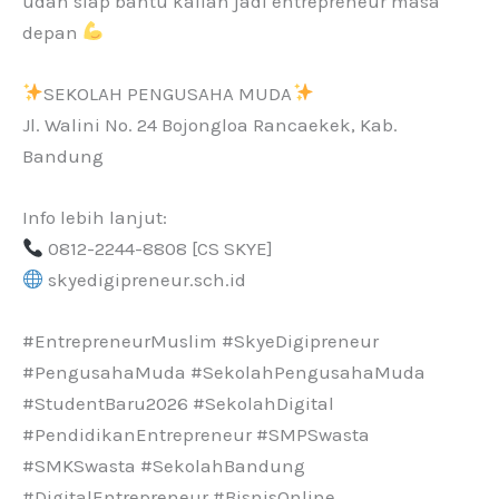
udah siap bantu kalian jadi entrepreneur masa
depan
SEKOLAH PENGUSAHA MUDA
Jl. Walini No. 24 Bojongloa Rancaekek, Kab.
Bandung
Info lebih lanjut:
0812-2244-8808 [CS SKYE]
skyedigipreneur.sch.id
#EntrepreneurMuslim #SkyeDigipreneur
#PengusahaMuda #SekolahPengusahaMuda
#StudentBaru2026 #SekolahDigital
#PendidikanEntrepreneur #SMPSwasta
#SMKSwasta #SekolahBandung
#DigitalEntrepreneur #BisnisOnline