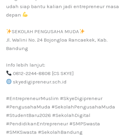
udah siap bantu kalian jadi entrepreneur masa
depan
SEKOLAH PENGUSAHA MUDA
Jl. Walini No. 24 Bojongloa Rancaekek, Kab.
Bandung
Info lebih lanjut:
0812-2244-8808 [CS SKYE]
skyedigipreneur.sch.id
#EntrepreneurMuslim #SkyeDigipreneur
#PengusahaMuda #SekolahPengusahaMuda
#StudentBaru2026 #SekolahDigital
#PendidikanEntrepreneur #SMPSwasta
#SMKSwasta #SekolahBandung