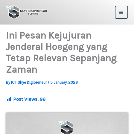
Skip
to
content
Ini Pesan Kejujuran
Jenderal Hoegeng yang
Tetap Relevan Sepanjang
Zaman
By
ICT Skye Digipreneur
/
5 January, 2026
Post Views:
96