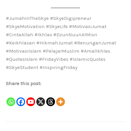
#JumahInTheSkye #SkyeDigipreneur
#SkyeMotivation #SkyeLife #MotivasiJumat
#CintaAllah #Ikhlas #DzunNuunAlMisri
#Keikhlasan #HikmahJumat #RenunganJumat
#MotivasiIslam #PelajarMuslim #AmalIkhlas
#QuotesIslam #FridayVibes #IslamicQuotes
#SkyeStudent #InspiringFriday
Share this post: