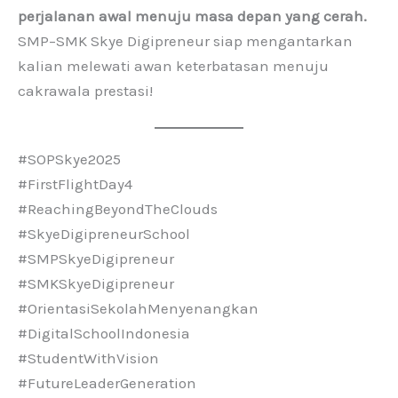
perjalanan awal menuju masa depan yang cerah.
SMP–SMK Skye Digipreneur siap mengantarkan
kalian melewati awan keterbatasan menuju
cakrawala prestasi!
#SOPSkye2025
#FirstFlightDay4
#ReachingBeyondTheClouds
#SkyeDigipreneurSchool
#SMPSkyeDigipreneur
#SMKSkyeDigipreneur
#OrientasiSekolahMenyenangkan
#DigitalSchoolIndonesia
#StudentWithVision
#FutureLeaderGeneration