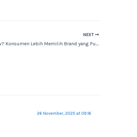
NEXT
Did You Know? Konsumen Lebih Memilih Brand yang Punya Nilai Sosial & Lingkungan!
26 November, 2025 at 09:16