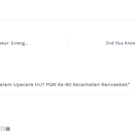
Coordination Meeting Coaches Skye Digipreneur: Sinergi Hebat di Momen Hari Guru Nasional
i dalam Upacara HUT PGRI Ke-80 Kecamatan Rancaekek”
🏻‍🏫