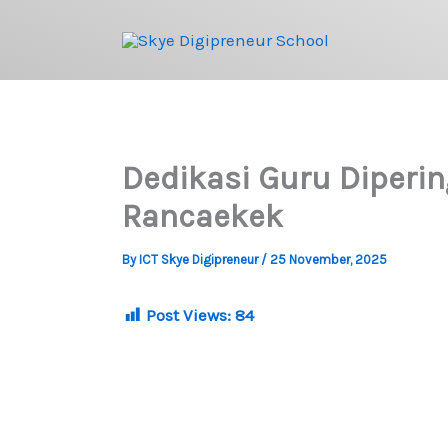
Skip
to
content
Dedikasi Guru Diperi
Rancaekek
By
ICT Skye Digipreneur
/
25 November, 2025
Post Views:
84