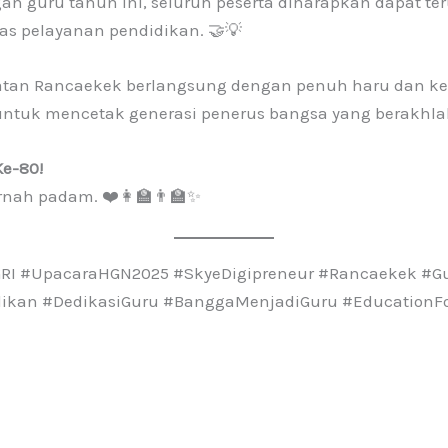
gan guru tahun ini, seluruh peserta diharapkan dapat
as pelayanan pendidikan. 🤝💡
atan Rancaekek berlangsung dengan penuh haru dan k
ntuk mencetak generasi penerus bangsa yang berakhlak,
Ke-80!
rnah padam. ❤️👩‍🏫👨‍🏫✨
RI #UpacaraHGN2025 #SkyeDigipreneur #Rancaekek #G
ikan #DedikasiGuru #BanggaMenjadiGuru #EducationF