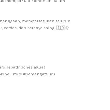
 terus memperkuat komitmen dalam
ebanggaan, mempersatukan seluruh
 cerdas, dan berdaya saing. 🇮🇩🌼
uruHebatIndonesiaKuat
orTheFuture #SemangatGuru