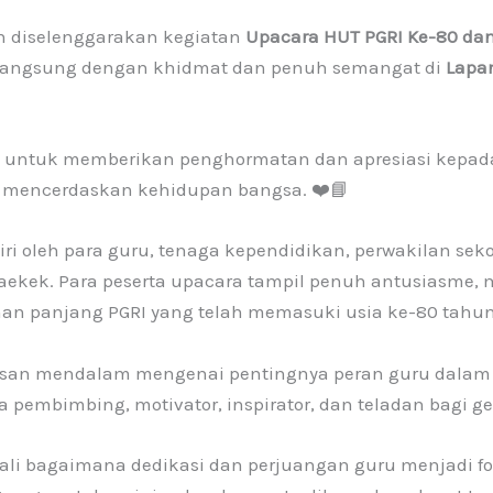
ah diselenggarakan kegiatan
Upacara HUT PGRI Ke-80 dan
langsung dengan khidmat dan penuh semangat di
Lapa
 untuk memberikan penghormatan dan apresiasi kepada
ng mencerdaskan kehidupan bangsa. ❤️📘
i oleh para guru, tenaga kependidikan, perwakilan sek
ekek. Para peserta upacara tampil penuh antusiasme,
n panjang PGRI yang telah memasuki usia ke-80 tahu
esan mendalam mengenai pentingnya peran guru dalam
 pembimbing, motivator, inspirator, dan teladan bagi g
li bagaimana dedikasi dan perjuangan guru menjadi fon