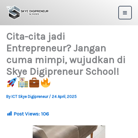
Skip
to
content
Cita-cita jadi
Entrepreneur? Jangan
cuma mimpi, wujudkan di
Skye Digipreneur School!
By
ICT Skye Digipreneur
/
24 April, 2025
Post Views:
106