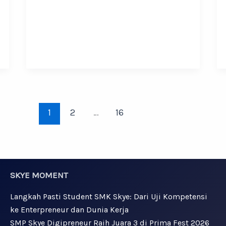
1
2
…
16
SKYE MOMENT
Langkah Pasti Student SMK Skye: Dari Uji Kompetensi
ke Enterpreneur dan Dunia Kerja
SMP Skye Digipreneur Raih Juara 3 di Prima Fest 2026