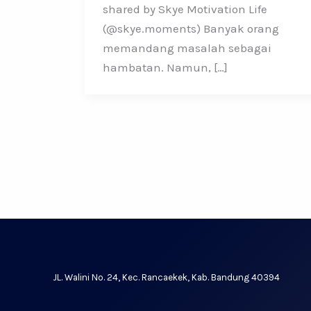
shared by Skye Motivation Life
(@skye.moments) Banyak orang
memandang masalah sebagai
hambatan. Namun, […]
JL. Walini No. 24, Kec. Rancaekek, Kab. Bandung 40394